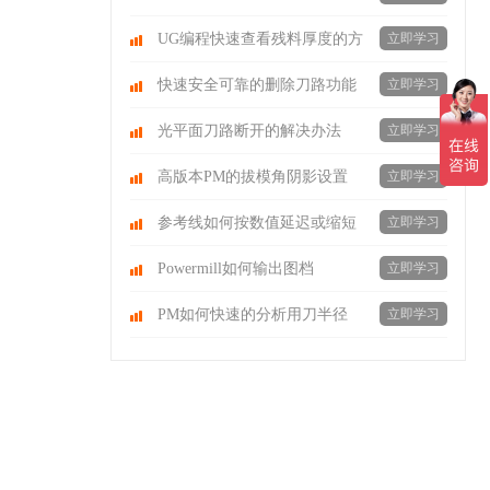
UG编程快速查看残料厚度的方
立即学习
法
快速安全可靠的删除刀路功能
立即学习
光平面刀路断开的解决办法
立即学习
高版本PM的拔模角阴影设置
立即学习
参考线如何按数值延迟或缩短
立即学习
Powermill如何输出图档
立即学习
PM如何快速的分析用刀半径
立即学习