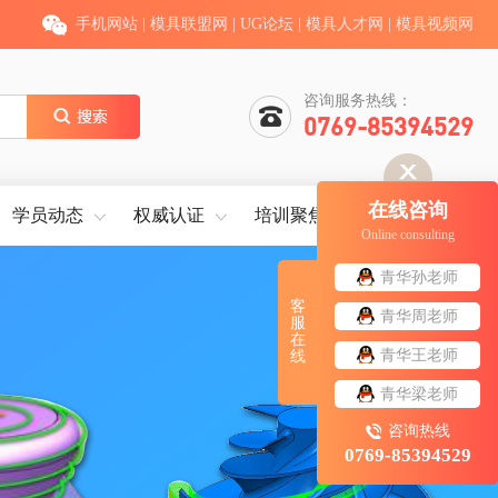
手机网站
|
模具联盟网
|
UG论坛
|
模具人才网
|
模具视频网
咨询服务热线：
0769-85394529
在线咨询
学员动态
权威认证
培训聚焦
就业服务
Online consulting
青华孙老师
客
青华周老师
服
在
青华王老师
线
青华梁老师
咨询热线
0769-85394529