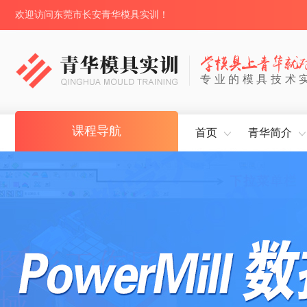
欢迎访问东莞市长安青华模具实训！
专业的模具技术
课程导航
首页
青华简介