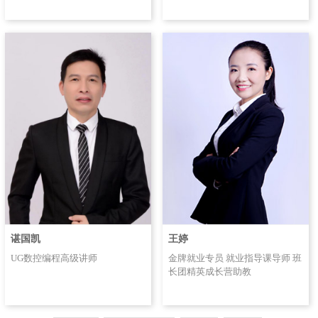
谌国凯
王婷
UG数控编程高级讲师
金牌就业专员 就业指导课导师 班
长团精英成长营助教