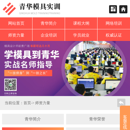
网站首页
青华简介
课程大纲
网络培训
师资力量
企业培训
学员就业
权威认证
当前位置：
首页
->
师资力量
客
青华简介
青华荣誉
服
在
线