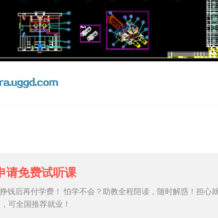
申请免费试听课
挣钱后再付学费！ 怕学不会？助教全程陪读，随时解惑！担心
习，可全国推荐就业！