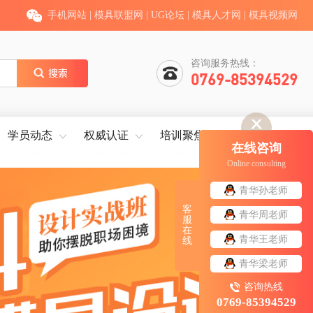
手机网站
|
模具联盟网
|
UG论坛
|
模具人才网
|
模具视频网
咨询服务热线：
0769-85394529
学员动态
权威认证
培训聚焦
就业服务
在线咨询
Online consulting
青华孙老师
客
青华周老师
服
在
青华王老师
线
青华梁老师
咨询热线
0769-85394529