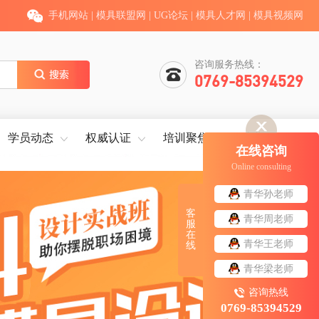
手机网站
|
模具联盟网
|
UG论坛
|
模具人才网
|
模具视频网
咨询服务热线：
0769-85394529
学员动态
权威认证
培训聚焦
就业服务
在线咨询
Online consulting
青华孙老师
客
青华周老师
服
在
青华王老师
线
青华梁老师
咨询热线
0769-85394529